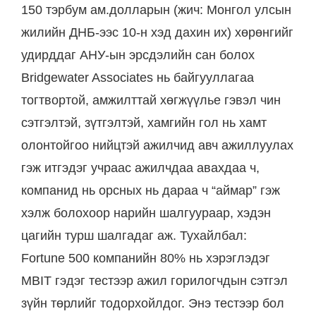
150 тэрбум ам.долларын (жич: Монгол улсын
жилийн ДНБ-ээс 10-н хэд дахин их) хөрөнгийг
удирддаг АНУ-ын эрсдэлийн сан болох
Bridgewater Associates нь байгууллагаа
тогтвортой, амжилттай хөгжүүлье гэвэл чин
сэтгэлтэй, зүтгэлтэй, хамгийн гол нь хамт
олонтойгоо нийцтэй ажилчид авч ажиллуулах
гэж итгэдэг учраас ажилчдаа авахдаа ч,
компанид нь орсных нь дараа ч “аймар” гэж
хэлж болохоор нарийн шалгуураар, хэдэн
цагийн турш шалгадаг аж. Тухайлбал:
Fortune 500 компанийн 80% нь хэрэглэдэг
MBIT гэдэг тестээр ажил горилогчдын сэтгэл
зүйн төрлийг тодорхойлдог. Энэ тестээр бол