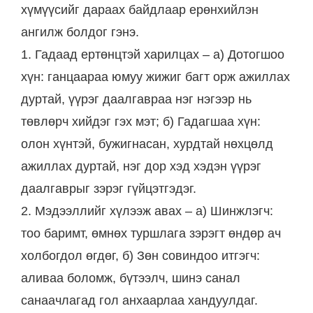
хүмүүсийг дараах байдлаар ерөнхийлэн
ангилж болдог гэнэ.
1. Гадаад ертөнцтэй харилцах – а) Дотогшоо
хүн: ганцаараа юмуу жижиг багт орж ажиллах
дуртай, үүрэг даалгавраа нэг нэгээр нь
төвлөрч хийдэг гэх мэт; б) Гадагшаа хүн:
олон хүнтэй, бужигнасан, хурдтай нөхцөлд
ажиллах дуртай, нэг дор хэд хэдэн үүрэг
даалгаврыг зэрэг гүйцэтгэдэг.
2. Мэдээллийг хүлээж авах – а) Шинжлэгч:
тоо баримт, өмнөх туршлага зэрэгт өндөр ач
холбогдол өгдөг, б) Зөн совиндоо итгэгч:
аливаа боломж, бүтээлч, шинэ санал
санаачлагад гол анхаарлаа хандуулдаг.