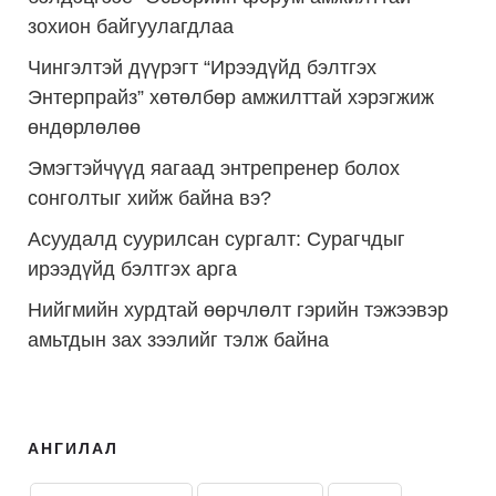
зохион байгуулагдлаа
Чингэлтэй дүүрэгт “Ирээдүйд бэлтгэх
Энтерпрайз” хөтөлбөр амжилттай хэрэгжиж
өндөрлөлөө
Эмэгтэйчүүд яагаад энтрепренер болох
сонголтыг хийж байна вэ?
Асуудалд суурилсан сургалт: Сурагчдыг
ирээдүйд бэлтгэх арга
Нийгмийн хурдтай өөрчлөлт гэрийн тэжээвэр
амьтдын зах зээлийг тэлж байна
АНГИЛАЛ