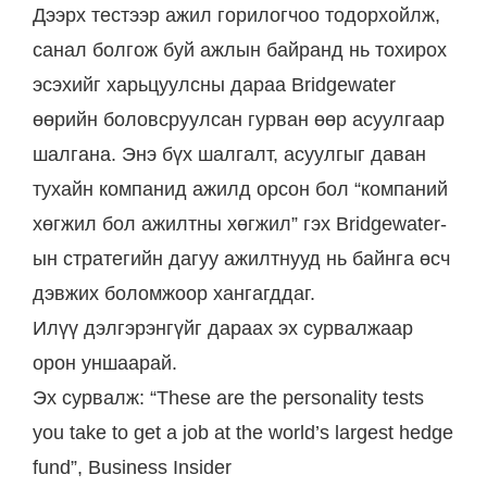
Дээрх тестээр ажил горилогчоо тодорхойлж,
санал болгож буй ажлын байранд нь тохирох
эсэхийг харьцуулсны дараа Bridgewater
өөрийн боловсруулсан гурван өөр асуулгаар
шалгана. Энэ бүх шалгалт, асуулгыг даван
тухайн компанид ажилд орсон бол “компаний
хөгжил бол ажилтны хөгжил” гэх Bridgewater-
ын стратегийн дагуу ажилтнууд нь байнга өсч
дэвжих боломжоор хангагддаг.
Илүү дэлгэрэнгүйг дараах эх сурвалжаар
орон уншаарай.
Эх сурвалж: “These are the personality tests
you take to get a job at the world’s largest hedge
fund”, Business Insider