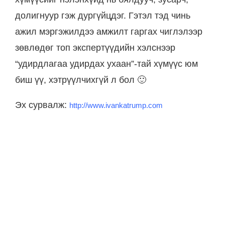
долигнуур гэж дургүйцдэг. Гэтэл тэд чинь
ажил мэргэжилдээ амжилт гаргах чиглэлээр
зөвлөдөг топ экспертүүдийн хэлснээр
“удирдлагаа удирдах ухаан”-тай хүмүүс юм
биш үү, хэтрүүлчихгүй л бол 🙂
Эх сурвалж:
http://www.ivankatrump.com