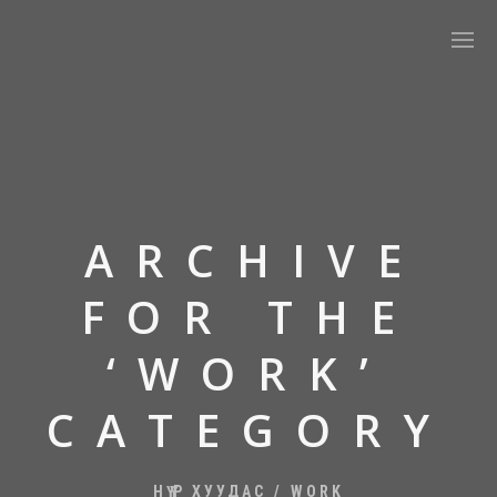
ARCHIVE
FOR THE
‘WORK’
CATEGORY
НҮҮР ХУУДАС
/
WORK