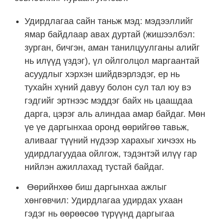
Удирдлагаа сайн таньж мэд: мэдээллийг
ямар байдлаар авах дуртай (жишээлбэл:
зурган, бичгэн, аман танилцуулганы алийг
нь илүүд үздэг), үл ойлголцол маргаантай
асуудлыг хэрхэн шийдвэрлэдэг, ер нь
тухайн хүний давуу болон сул тал юу вэ
гэдгийг эртнээс мэддэг байх нь цаашдаа
дарга, цэрэг аль алиндаа амар байдаг. Мөн
үе үе даргынхаа оронд өөрийгөө тавьж,
аливааг түүний нүдээр харахыг хичээх нь
удирдлагуудаа ойлгож, тэдэнтэй илүү гар
нийлэн ажиллахад тустай байдаг.
Өөрийнхөө биш даргынхаа ажлыг
хөнгөвчил: Удирдлагаа удирдах ухаан
гэдэг нь өөрөөсөө түрүүнд даргыгаа