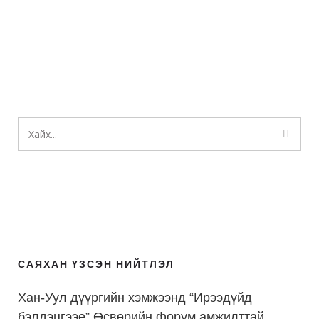
САЯХАН ҮЗСЭН НИЙТЛЭЛ
Хан-Уул дүүргийн хэмжээнд “Ирээдүйд
бэлдэцгээе” Өсвөрийн форум амжилттай