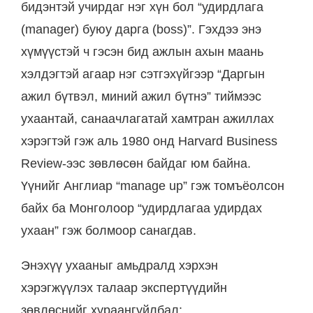
бидэнтэй учирдаг нэг хүн бол “удирдлага
(manager) буюу дарга (boss)”. Гэхдээ энэ
хүмүүстэй ч гэсэн бид ажлын ахын маань
хэлдэгтэй агаар нэг сэтгэхүйгээр “Даргын
ажил бүтвэл, миний ажил бүтнэ” тиймээс
ухаантай, санаачлагатай хамтран ажиллах
хэрэгтэй гэж аль 1980 онд Harvard Business
Review-ээс зөвлөсөн байдаг юм байна.
Үүнийг Англиар “manage up” гэж томъёолсон
байх ба Монголоор “удирдлагаа удирдах
ухаан” гэж болмоор санагдав.
Энэхүү ухааныг амьдралд хэрхэн
хэрэгжүүлэх талаар экспертүүдийн
зөвлөснийг хураангуйлбал: