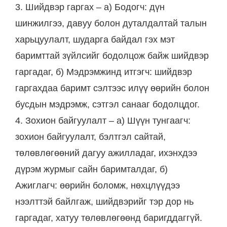
3. Шийдвэр гаргах – а) Бодогч: дүн
шинжилгээ, давуу болон дуталдалтай талын
харьцуулалт, шударга байдал гэх мэт
баримттай зүйлсийг бодолцож байж шийдвэр
гаргадаг, б) Мэдрэмжинд итгэгч: шийдвэр
гаргахдаа баримт сэлтээс илүү өөрийн болон
бусдын мэдрэмж, сэтгэл санааг бодолцдог.
4. Зохион байгуулалт – а) Шүүн тунгаагч:
зохион байгуулалт, бэлтгэл сайтай,
төлөвлөгөөний дагуу ажилладаг, ихэнхдээ
дүрэм журмыг сайн баримталдаг, б)
Ажиглагч: өөрийн боломж, нөхцлүүдээ
нээлттэй байлгаж, шийдвэрийг тэр дор нь
гаргадаг, хатуу төлөвлөгөөнд баригддаггүй.