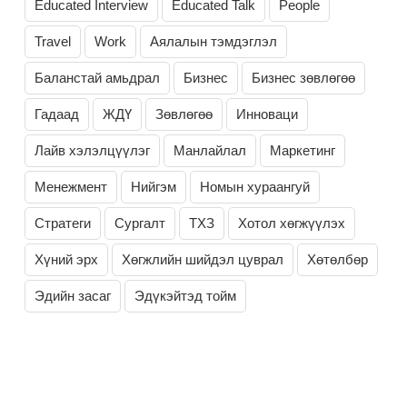
Educated Interview
Educated Talk
People
Travel
Work
Аялалын тэмдэглэл
Баланстай амьдрал
Бизнес
Бизнес зөвлөгөө
Гадаад
ЖДҮ
Зөвлөгөө
Инноваци
Лайв хэлэлцүүлэг
Манлайлал
Маркетинг
Менежмент
Нийгэм
Номын хураангуй
Стратеги
Сургалт
ТХЗ
Хотол хөгжүүлэх
Хүний эрх
Хөгжлийн шийдэл цуврал
Хөтөлбөр
Эдийн засаг
Эдүкэйтэд тойм