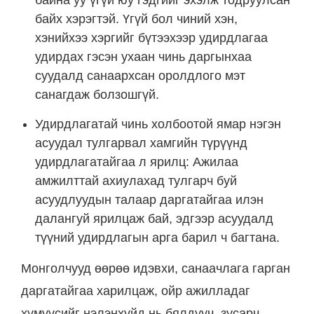
байна уу үгүй юу гэдгийг эхэлж тодруулсан
байх хэрэгтэй. Үгүй бол чиний хэн,
хэнийхээ хэргийг бүтээхээр удирдлагаа
удирдах гэсэн ухаан чинь даргынхаа
суудалд санаархсан оролдлого мэт
санагдаж болзошгүй.
Удирдлагатай чинь холбоотой ямар нэгэн
асуудал тулгарвал хамгийн түрүүнд
удирдлагатайгаа л ярилц: Ажилаа
амжилттай ахиулахад тулгарч буй
асуудлуудын талаар даргатайгаа илэн
далангуй ярилцаж бай, эдгээр асуудалд
түүний удирдлагын арга барил ч багтана.
Монголчууд өөрөө идэвхи, санаачлага гарган
даргатайгаа харилцаж, ойр ажилладаг
хүмүүсийг нэлэнхүйд нь бялдууч, зусарч,