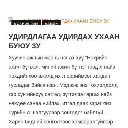
6 САР 26, 2016
АДМИН
PEOPLE
WORK
ГАДААД
УДИРДЛАГАА УДИРДАХ УХААН
БУЮУ 3У
Хуучин ажлын маань нэг ах хүү “Нөхрийн
ажил бүтвэл, миний ажил бүтнэ” гээд л найз
нөхдийнхөө ажилд их л өөриймсөг хандан
тусладаг байсансан. Мэдээж энэ тохиолдолд
тэр хүн ийнхүү сэтгэл, зүтгэлээ гаргах найз
нөхдөө санаа нийлэх, итгэл даах зэрэг янз
бүрийн л шалгуураар сонгодог байлгүй.
Харин бидний сонголтоос хамааралгүйгээр