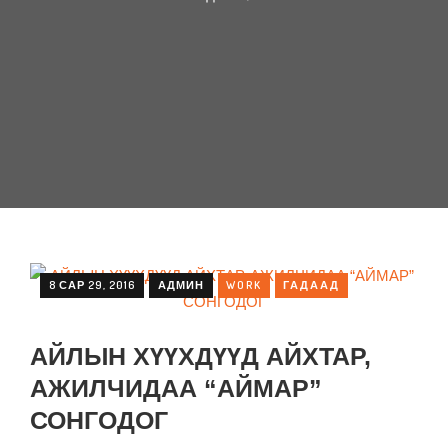
8 САР 29, 2016
WORK
ГАДААД
АДМИН
АЙЛЫН ХҮҮХДҮҮД АЙХТАР,
АЖИЛЧИДАА “АЙМАР”
СОНГОДОГ