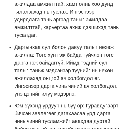
ажилдаа амжилттай, хамт олныхоо дунд
гялалзахад нь туслах. Ингэснээр
удирдлага тань эргээд таныг ажилдаа
амжилттай, карьертаа ахиж дэвшихэд тань
тусалдаг.
Даргынхаа сул болон давуу талыг нөхөж
ажилла: Төгс хүн гэж байдаггүйчлэн төгс
дарга гэж байдаггүй. Иймд тэдний сул
талыг таньж мэдсэнээр түүнийг нь нөхөн
ажиллахад онцгой ач холбогдол өг.
Ингэснээр дарга чинь чиний ач холбогдол,
үнэ цэнийг илүү мэдэрнэ.
Юм бүхэнд урдуур нь бүү ор: Гуравдугаарт
бичсэн зөвлөгөөг дагахаасаа урд дарга
чинь чиний тусламжийг авахдаа дуртай