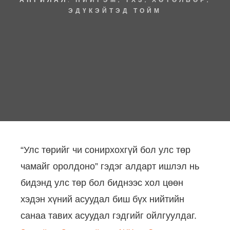
ЭДҮКЭЙТЭД ТОЙМ
“Улс төрийг чи сонирхохгүй бол улс төр
чамайг оролдоно” гэдэг алдарт ишлэл нь
бидэнд улс төр бол биднээс хол цөөн
хэдэн хүний асуудал биш бүх нийтийн
санаа тавих асуудал гэдгийг ойлгуулдаг.