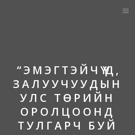
“ЭМЭГТЭЙЧҮҮД,
ЗАЛУУЧУУДЫН
УЛС ТӨРИЙН
ОРОЛЦООНД
ТУЛГАРЧ БУЙ