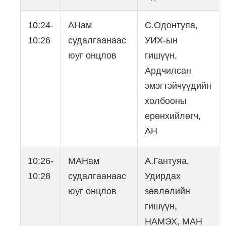
10:24-
АНам
С.Одонтуяа,
10:26
судалгаанаас
УИХ-ын
юуг онцлов
гишүүн,
Ардчилсан
эмэгтэйчүүдийн
холбооны
eрөнхийлөгч,
АН
10:26-
МАНам
А.Гантуяа,
10:28
судалгаанаас
Удирдах
юуг онцлов
зөвлөлийн
гишүүн,
НАМЭХ, МАН