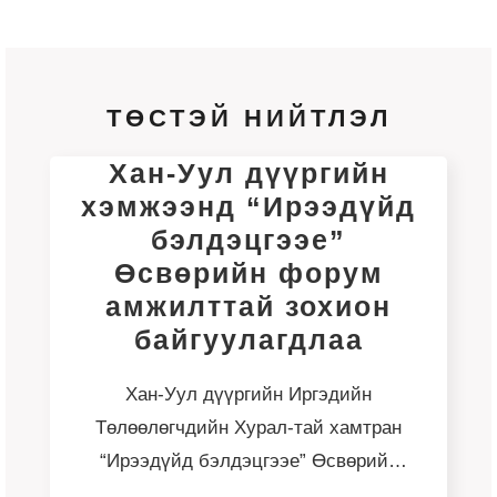
ТӨСТЭЙ НИЙТЛЭЛ
Хан-Уул дүүргийн
хэмжээнд “Ирээдүйд
бэлдэцгээе”
Өсвөрийн форум
амжилттай зохион
байгуулагдлаа
Хан-Уул дүүргийн Иргэдийн
Төлөөлөгчдийн Хурал-тай хамтран
“Ирээдүйд бэлдэцгээе” Өсвөрийн
форум-ыг 2026 оны 5 дугаар сарын