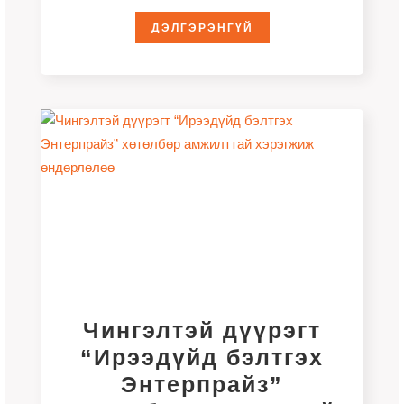
21, 28-ны өдрүүдэд амжилттай
ДЭЛГЭРЭНГҮЙ
зохион
Чингэлтэй дүүрэгт
“Ирээдүйд бэлтгэх
Энтерпрайз”