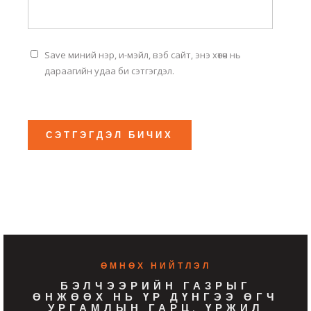
Save миний нэр, и-мэйл, вэб сайт, энэ хөтөч нь
дараагийн удаа би сэтгэгдэл.
ӨМНӨХ НИЙТЛЭЛ
БЭЛЧЭЭРИЙН ГАЗРЫГ
ӨНЖӨӨХ НЬ ҮР ДҮНГЭЭ ӨГЧ
УРГАМЛЫН ГАРЦ, ҮРЖИЛ