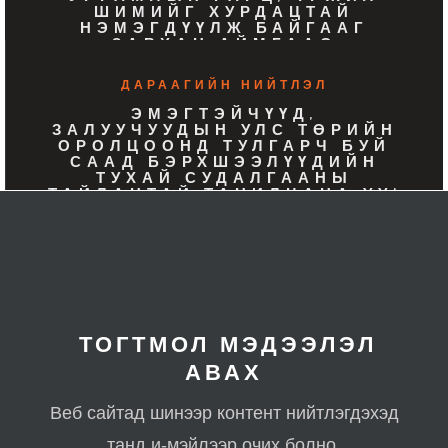
ШИМИЙГ ХУРДАЦТАЙ
НЭМЭГДҮҮЛЖ БАЙГААГ
ЗАВХАН АЙМГААС
ОНЦОЛЛОО
ДАРААГИЙН НИЙТЛЭЛ
ЭМЭГТЭЙЧҮҮД,
ЗАЛУУЧУУДЫН УЛС ТӨРИЙН
ОРОЛЦООНД ТУЛГАРЧ БУЙ
СААД БЭРХШЭЭЛҮҮДИЙН
ТУХАЙ СУДАЛГААНЫ
ТАЙЛАНТАЙ ТАНИЛЦАНА УУ!
ТОГТМОЛ МЭДЭЭЛЭЛ
АВАХ
Веб сайтад шинээр контент нийтлэгдэхэд
танд и-мэйлээр очих болно.