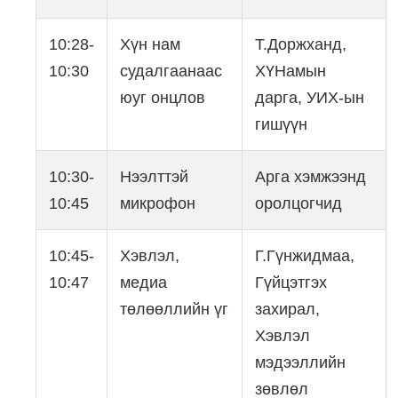
10:28-
Хүн нам
Т.Доржханд,
10:30
судалгаанаас
ХҮНамын
юуг онцлов
дарга, УИХ-ын
гишүүн
10:30-
Нээлттэй
Арга хэмжээнд
10:45
микрофон
оролцогчид
10:45-
Хэвлэл,
Г.Гүнжидмаа,
10:47
медиа
Гүйцэтгэх
төлөөллийн үг
захирал,
Хэвлэл
мэдээллийн
зөвлөл