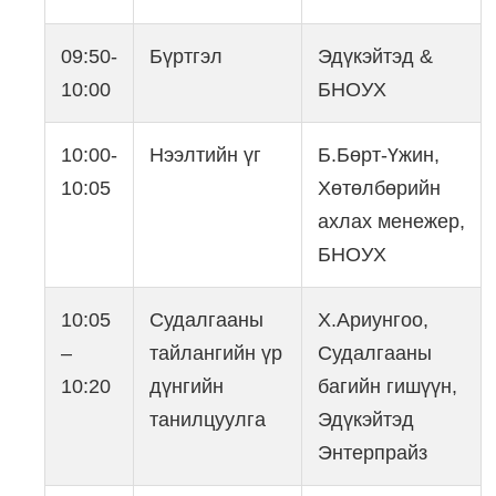
09:50-
Бүртгэл
Эдүкэйтэд &
10:00
БНОУХ
10:00-
Нээлтийн үг
Б.Бөрт-Үжин,
10:05
Хөтөлбөрийн
ахлах менежер,
БНОУХ
10:05
Судалгааны
Х.Ариунгоо,
–
тайлангийн үр
Судалгааны
10:20
дүнгийн
багийн гишүүн,
танилцуулга
Эдүкэйтэд
Энтерпрайз