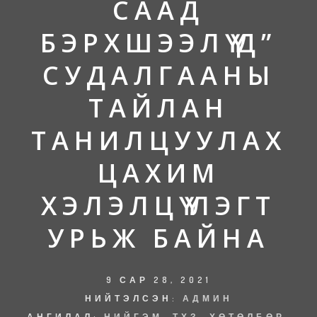
СААД
БЭРХШЭЭЛҮҮД”
СУДАЛГААНЫ
ТАЙЛАН
ТАНИЛЦУУЛАХ
ЦАХИМ
ХЭЛЭЛЦҮҮЛЭГТ
УРЬЖ БАЙНА
9 САР 28, 2021
НИЙТЭЛСЭН:
АДМИН
АНГИЛАЛ:
НИЙГЭМ
,
ТХЗ
,
ХӨТӨЛБӨР
,