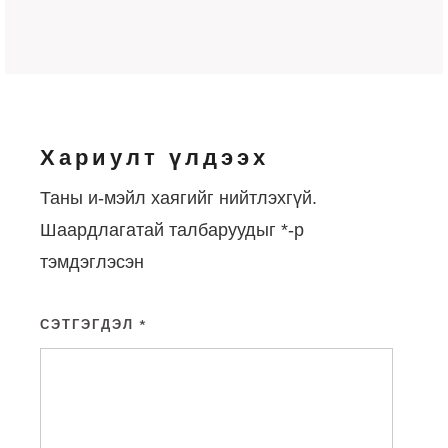
Хариулт үлдээх
Таны и-мэйл хаягийг нийтлэхгүй.
Шаардлагатай талбаруудыг
*
-р
тэмдэглэсэн
СЭТГЭГДЭЛ
*