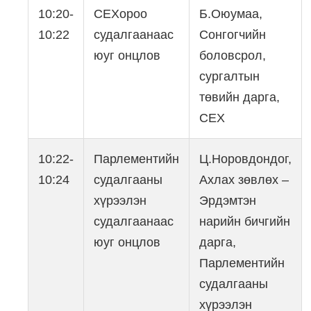
10:20-
СЕХороо
Б.Оюумаа,
10:22
судалгаанаас
Сонгогчийн
юуг онцлов
боловсрол,
сургалтын
төвийн дарга,
СЕХ
10:22-
Парлементийн
Ц.Норовдондог,
10:24
судалгааны
Ахлах зөвлөх –
хүрээлэн
Эрдэмтэн
судалгаанаас
нарийн бичгийн
юуг онцлов
дарга,
Парлементийн
судалгааны
хүрээлэн