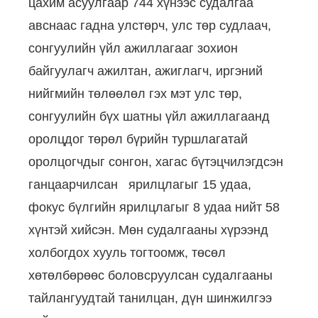
цахим асуулгаар 744 хүнээс судалгаа
авснаас гадна улстөрч, улс төр судлаач,
сонгуулийн үйл ажиллагааг зохион
байгуулагч ажилтан, ажиглагч, иргэний
нийгмийн төлөөлөл гэх мэт улс төр,
сонгуулийн бүх шатны үйл ажиллагаанд
оролцдог төрөл бүрийн туршлагатай
оролцогчдыг сонгон, хагас бүтэцчилэгдсэн
ганцаарчилсан ярилцлагыг 15 удаа,
фокус бүлгийн ярилцлагыг 8 удаа нийт 58
хүнтэй хийсэн. Мөн судалгааны хүрээнд
холбогдох хууль тогтоомж, төсөл
хөтөлбөрөөс боловсруулсан судалгааны
тайлангуудтай танилцан, дүн шинжилгээ