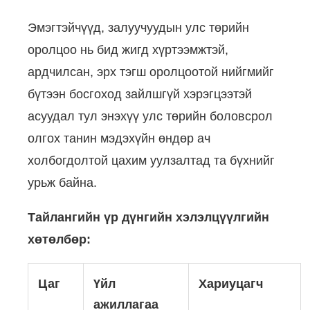
Эмэгтэйчүүд, залуучуудын улс төрийн
оролцоо нь бид жигд хүртээмжтэй,
ардчилсан, эрх тэгш оролцоотой нийгмийг
бүтээн босгоход зайлшгүй хэрэгцээтэй
асуудал тул энэхүү улс төрийн боловсрол
олгох танин мэдэхүйн өндөр ач
холбогдолтой цахим уулзалтад та бүхнийг
урьж байна.
Тайлангийн үр дүнгийн хэлэлцүүлгийн
хөтөлбөр:
Цаг
Үйл
Хариуцагч
ажиллагаа