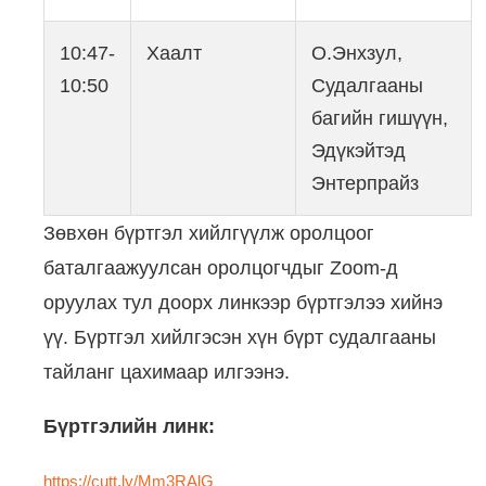
10:47-
Хаалт
О.Энхзул,
10:50
Судалгааны
багийн гишүүн,
Эдүкэйтэд
Энтерпрайз
Зөвхөн бүртгэл хийлгүүлж оролцоог
баталгаажуулсан оролцогчдыг Zoom-д
оруулах тул доорх линкээр бүртгэлээ хийнэ
үү. Бүртгэл хийлгэсэн хүн бүрт судалгааны
тайланг цахимаар илгээнэ.
Бүртгэлийн линк:
https://cutt.ly/Mm3RAlG