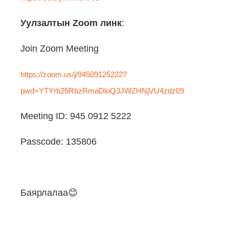
Уулзалтын
Zoom
линк
:
Join Zoom Meeting
https://zoom.us/j/94509125222?
pwd=YTYrb25RbzRmaDloQ3JWZHNjVU4zdz09
Meeting ID: 945 0912 5222
Passcode: 135806
Баярлалаа😊