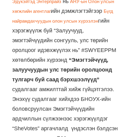
нь
Эдүкэйтэд Энтерпрайз
АНУ-ын Олон улсын
ийн дэмжлэгтэйгээр
хөгжлийн агентлаг
Бүгд
гийн
найрамдахчуудын олон улсын хүрээлэн
хэрэгжүүлж буй “Залуучууд,
эмэгтэйчүүдийн сонгууль, улс төрийн
оролцоог идэвхжүүлэх нь” #SWYEEPPM
хөтөлбөрийн хүрээнд
“
Эмэгтэйчүүд,
залуучуудын улс төрийн оролцоонд
тулгарч буй саад бэрхшээлүүд
”
судалгааг амжилттай хийж гүйцэтгэлээ.
Энэхүү судалгааг хийхдээ БНОУХ-ийн
боловсруулсан Эмэгтэйчүүдийн
ардчиллын сүлжээнээс хэрэгжүүлдэг
“SheVotes” аргачлалд үндэслэн бэлдсэн