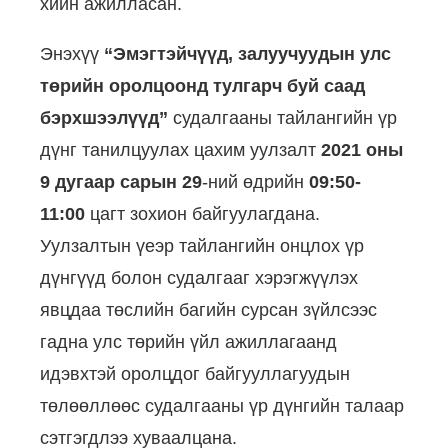
хийн ажилласан.
Энэхүү
“
Эмэгтэйчүүд, залуучуудын улс
төрийн оролцоонд тулгарч буй саад
бэрхшээлүүд
”
судалгааны тайлангийн үр
дүнг танилцуулах цахим уулзалт
2021 оны
9 дугаар сарын 29
-ний өдрийн
09
:
5
0-
1
1
:
0
0
цагт зохион байгуулагдана.
Уулзалтын үеэр тайлангийн онцлох үр
дүнгүүд болон судалгааг хэрэгжүүлэх
явцдаа төслийн багийн сурсан зүйлсээс
гадна улс төрийн үйл ажиллагаанд
идэвхтэй оролцдог байгууллагуудын
төлөөллөөс судалгааны үр дүнгийн талаар
сэтгэгдлээ хуваалцана.