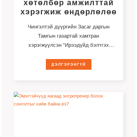
хөтөлбөр амжилттай
хэрэгжиж өндөрлөлөө
Чингэлтэй дүүргийн Засаг даргын
Тамгын газартай хамтран
хэрэгжүүлсэн “Ирээдүйд бэлтгэх
Энтерпрайз” хөтөлбөр 2026 оны 4
дүгээр сарын 6-наас 5 дугаар
ДЭЛГЭРЭНГҮЙ