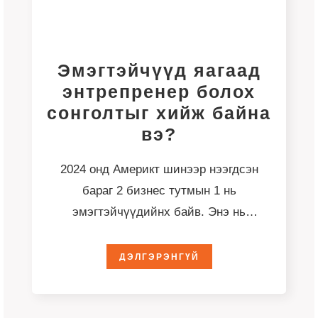
Эмэгтэйчүүд яагаад
энтрепренер болох
сонголтыг хийж байна
вэ?
2024 онд Америкт шинээр нээгдсэн
бараг 2 бизнес тутмын 1 нь
эмэгтэйчүүдийнх байв. Энэ нь
Густогийн Шинэ бизнесийн үүсэл
хөгжлийн
ДЭЛГЭРЭНГҮЙ