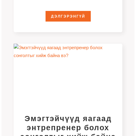
Энтерпрайз” хөтөлбөр 2026 оны 4
дүгээр сарын 6-наас 5 дугаар
ДЭЛГЭРЭНГҮЙ
Эмэгтэйчүүд яагаад
энтрепренер болох