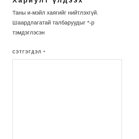
Хариулт үлдээх
Таны и-мэйл хаягийг нийтлэхгүй.
Шаардлагатай талбаруудыг
*
-р
тэмдэглэсэн
СЭТГЭГДЭЛ
*