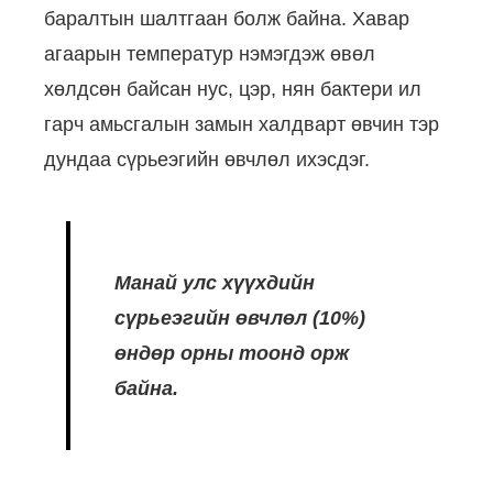
баралтын шалтгаан болж байна. Хавар
агаарын температур нэмэгдэж өвөл
хөлдсөн байсан нус, цэр, нян бактери ил
гарч амьсгалын замын халдварт өвчин тэр
дундаа сүрьеэгийн өвчлөл ихэсдэг.
Манай улс хүүхдийн
сүрьеэгийн өвчлөл (10%)
өндөр орны тоонд орж
байна.