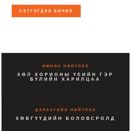
ӨМНӨХ НИЙТЛЭЛ
ХӨЛ ХОРИОНЫ ҮЕИЙН ГЭР
БҮЛИЙН ХАРИЛЦАА
ДАРААГИЙН НИЙТЛЭЛ
ХӨВГҮҮДИЙН БОЛОВСРОЛД