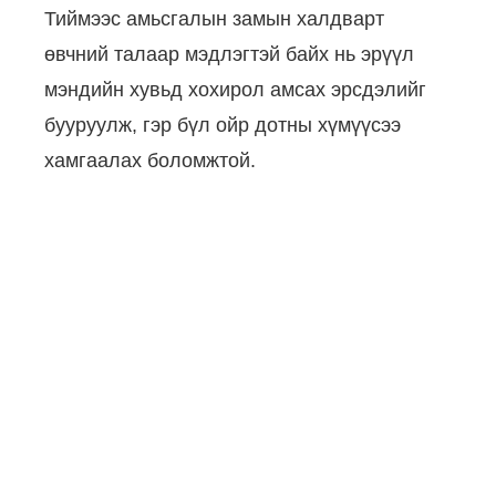
Тиймээс амьсгалын замын халдварт
өвчний талаар мэдлэгтэй байх нь эрүүл
мэндийн хувьд хохирол амсах эрсдэлийг
бууруулж, гэр бүл ойр дотны хүмүүсээ
хамгаалах боломжтой.