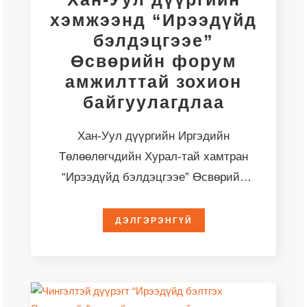
хэмжээнд “Ирээдүйд
бэлдэцгээе”
Өсвөрийн форум
амжилттай зохион
байгуулагдлаа
Хан-Уул дүүргийн Иргэдийн
Төлөөлөгчдийн Хурал-тай хамтран
“Ирээдүйд бэлдэцгээе” Өсвөрийн
форум-ыг 2026 оны 5 дугаар сарын
21, 28-ны өдрүүдэд амжилттай
ДЭЛГЭРЭНГҮЙ
зохион