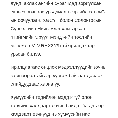
дунд, ахлах ангийн сурагчдад зориулсан
сүрьеэ өвчнөөс урьдчилан сэргийлэх ном”-
ын орчуулагч, ХӨСҮТ болон Солонгосын
Сүрьеэгийн Нийгэмлэг хамтарсан
“Нийгмийн Эрүүл Мэнд”-ийн төслийн
менежер М.МӨНХЗУЛтай ярилцахаар
урьсан билээ.
Ярилцлагаас онцлох мэдээллүүдийг зочны
зөвшөөрөлтэйгээр хүргэж байгааг дараах
слайдуудаас харна уу.
Хүмүүсийн төдийлөн мэддэггүй олон
төрлийн халдварт өвчин байдаг ба эдгээр
халдварт өвчнүүд нь хүмүүсийн нас