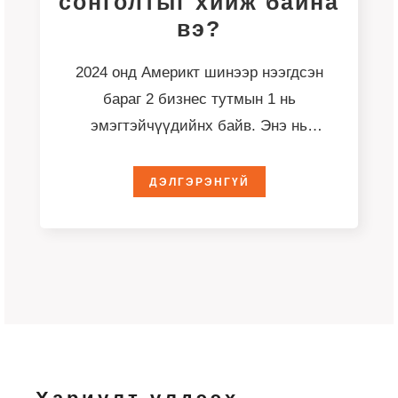
сонголтыг хийж байна
вэ?
2024 онд Америкт шинээр нээгдсэн
бараг 2 бизнес тутмын 1 нь
эмэгтэйчүүдийнх байв. Энэ нь
Густогийн Шинэ бизнесийн үүсэл
хөгжлийн
ДЭЛГЭРЭНГҮЙ