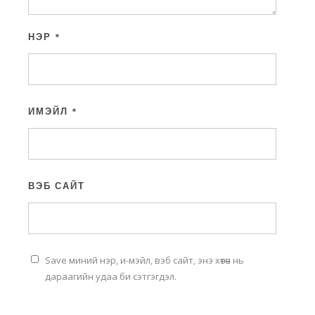
НЭР
*
ИМЭЙЛ
*
ВЭБ САЙТ
Save миний нэр, и-мэйл, вэб сайт, энэ хөтөч нь
дараагийн удаа би сэтгэгдэл.