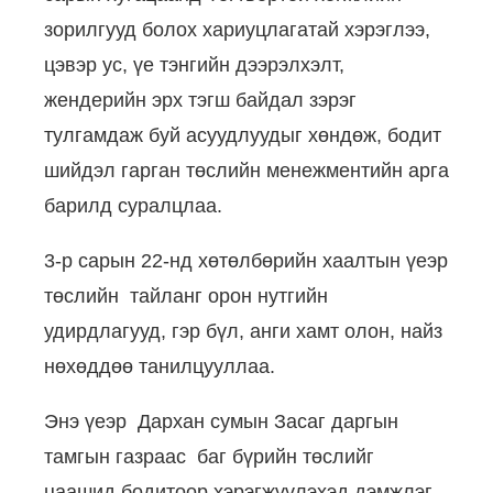
зорилгууд болох хариуцлагатай хэрэглээ,
цэвэр ус, үе тэнгийн дээрэлхэлт,
жендерийн эрх тэгш байдал зэрэг
тулгамдаж буй асуудлуудыг хөндөж, бодит
шийдэл гарган төслийн менежментийн арга
барилд суралцлаа.
3-р сарын 22-нд хөтөлбөрийн хаалтын үеэр
төслийн тайланг орон нутгийн
удирдлагууд, гэр
бүл, анги хамт олон, найз
нөхөддөө танилцууллаа.
Энэ үеэр Дархан сумын Засаг даргын
тамгын газраас баг бүрийн төслийг
цаашид бодитоор хэрэгжүүлэхэд дэмжлэг