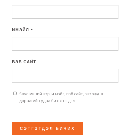
ИМЭЙЛ
*
ВЭБ САЙТ
Save миний нэр, и-мэйл, вэб сайт, энэ хөтөч нь
дараагийн удаа би сэтгэгдэл.