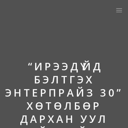
“ИРЭЭДҮЙД
БЭЛТГЭХ
ЭНТЕРПРАЙЗ 30”
ХӨТӨЛБӨР
ДАРХАН УУЛ