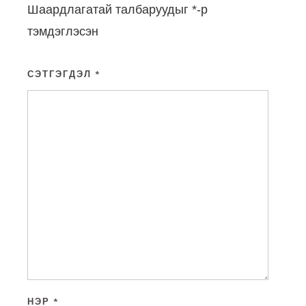
Шаардлагатай талбаруудыг
*
-р
тэмдэглэсэн
СЭТГЭГДЭЛ
*
НЭР
*