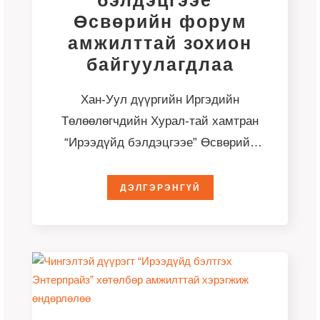
бэлдэцгээе”
Өсвөрийн форум
амжилттай зохион
байгуулагдлаа
Хан-Уул дүүргийн Иргэдийн
Төлөөлөгчдийн Хурал-тай хамтран
“Ирээдүйд бэлдэцгээе” Өсвөрийн
форум-ыг 2026 оны 5 дугаар сарын
21, 28-ны өдрүүдэд амжилттай
ДЭЛГЭРЭНГҮЙ
зохион