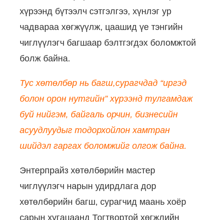
хүрээнд бүтээлч сэтгэлгээ, хүнлэг ур
чадвараа хөгжүүлж, цаашид үе тэнгийн
чиглүүлэгч багшаар бэлтгэгдэх боломжтой
болж байна.
Тус хөтөлбөр нь багш,сурагчдад “иргэд
болон орон нутгийн” хүрээнд тулгамдаж
буй нийгэм, байгаль орчин, бизнесийн
асуудлуудыг тодорхойлон хамтран
шийдэл гаргах боломжийг олгож байна.
Энтерпрайз хөтөлбөрийн мастер
чиглүүлэгч нарын удирдлага дор
хөтөлбөрийн багш, сурагчид маань хоёр
сарын хугацаанд Тогтвортой хөгжлийн