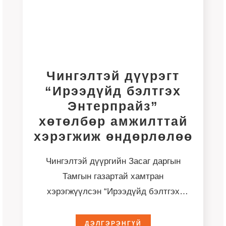
Чингэлтэй дүүрэгт
“Ирээдүйд бэлтгэх
Энтерпрайз”
хөтөлбөр амжилттай
хэрэгжиж өндөрлөлөө
Чингэлтэй дүүргийн Засаг даргын
Тамгын газартай хамтран
хэрэгжүүлсэн “Ирээдүйд бэлтгэх
Энтерпрайз” хөтөлбөр 2026 оны 4
дүгээр сарын 6-наас 5 дугаар
ДЭЛГЭРЭНГҮЙ