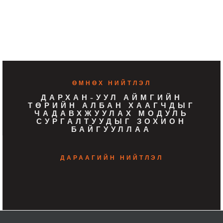
ӨМНӨХ НИЙТЛЭЛ
ДАРХАН-УУЛ АЙМГИЙН
ТӨРИЙН АЛБАН ХААГЧДЫГ
ЧАДАВХЖУУЛАХ МОДУЛЬ
СУРГАЛТУУДЫГ ЗОХИОН
БАЙГУУЛЛАА
ДАРААГИЙН НИЙТЛЭЛ