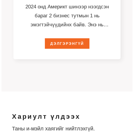
2024 онд Америкт шинээр нээгдсэн
бараг 2 бизнес тутмын 1 нь
эмэгтэйчүүдийнх байв. Энэ нь
Густогийн Шинэ бизнесийн үүсэл
хөгжлийн
ДЭЛГЭРЭНГҮЙ
Хариулт үлдээх
Таны и-мэйл хаягийг нийтлэхгүй.