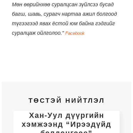
Мөн өөрийнх
өө суралцсан зүйлсээ бусад
багш, шавь, сурагч нартаа ажил болгоод
түгээгээд явах ёстой юм байна гэдгийг
суралцаж ойлголоо.”
Facebook
ТӨСТЭЙ НИЙТЛЭЛ
Хан-Уул дүүргийн
хэмжээнд “Ирээдүйд