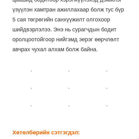
үзүүлэн хамтран ажиллахаар болж тус бүр
5 сая төгрөгийн санхүүжилт олгохоор
шийдвэрлэлээ. Энэ нь сурагчдын бодит
оролцоотойгоор нийгэмд эерэг өөрчлөлт
авчрах чухал алхам болж байна.
Хөтөлбөрийн сэтгэгдэл: