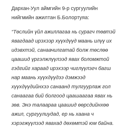
Дархан-Уул аймгийн 9-р сургуулийн
нийгмийн ажилтан Б.Болортуяа:
“Төслийн үйл ажиллагаа нь сурагч төвтэй
явагдаад ирэхээр хүүхдүүд маань илүү их
идэвхтэй, санаачилгатай болж төслөө
цаашид үргэлжлүүлээд явах боломжтой
гэдгийг хараад ирэхээр чиглүүлэгч багш
нар маань хүүхдүүдээ дэмжээд
хүүхдүүдийнхээ санаанд тулгуурлаж гол
санаагаа бий болгоод цаашаагаа явах нь
зөв. Энэ талаараа цаашид өөрсдийнхөө
ажил, сургуулиудад, ер нь хаана ч
хэрэгжүүлээд явахад дөхөмтэй юм байна.