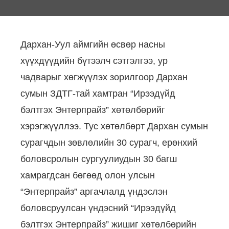
Дархан-Уул аймгийн өсвөр насны
хүүхдүүдийн бүтээлч сэтгэлгээ, ур
чадварыг хөгжүүлэх зорилгоор Дархан
сумын ЗДТГ-тай хамтран “Ирээдүйд
бэлтгэх Энтерпрайз” хөтөлбөрийг
хэрэгжүүллээ.
Тус хөтөлбөрт Дархан сумын
сурагчдын зөвлөлийн 30 сурагч, ерөнхий
боловсролын сургуулиудын 30 багш
хамрагдсан бөгөөд олон улсын
“Энтерпрайз” аргачлалд үндэслэн
боловсруулсан үндэсний “Ирээдүйд
бэлтгэх Энтерпрайз” жишиг хөтөлбөрийн