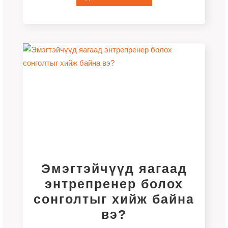
Эмэгтэйчүүд яагаад
энтрепренер болох
сонголтыг хийж байна
вэ?